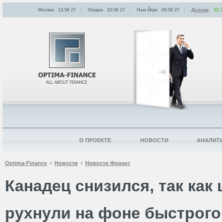
Москва
13:56
:
27
Лондон
10:56
:
27
Нью-Йорк
05:56
:
27
Доллар
:
82.
О ПРОЕКТЕ
НОВОСТИ
АНАЛИТ
Optima-Finance
Новости
Новости Форекс
Канадец снизился, так как
рухнули на фоне быстрого