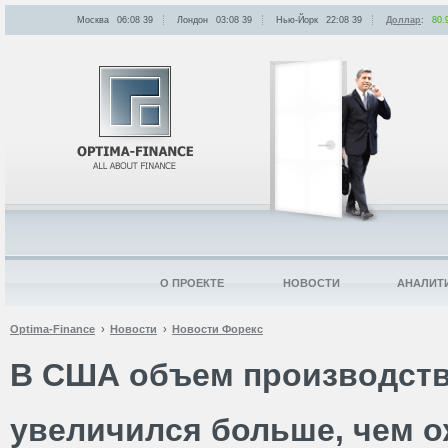
Москва
06:08
:
39
Лондон
03:08
:
39
Нью-Йорк
22:08
:
39
Доллар
:
80.
О ПРОЕКТЕ
НОВОСТИ
АНАЛИТ
Optima-Finance
Новости
Новости Форекс
В США объем производств
увеличился больше, чем 