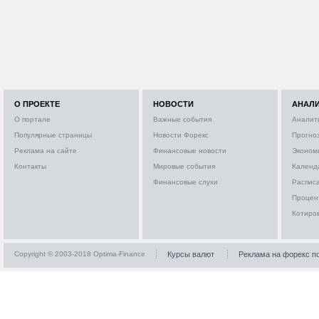
О ПРОЕКТЕ
НОВОСТИ
АНАЛ
О портале
Важные события
Аналит
Популярные страницы
Новости Форекс
Прогно
Реклама на сайте
Финансовые новости
Эконом
Контакты
Мировые события
Календ
Финансовые слухи
Расписа
Процен
Котиро
Copyright © 2003-2018 Optima-Finance
Курсы валют
Реклама на форекс п