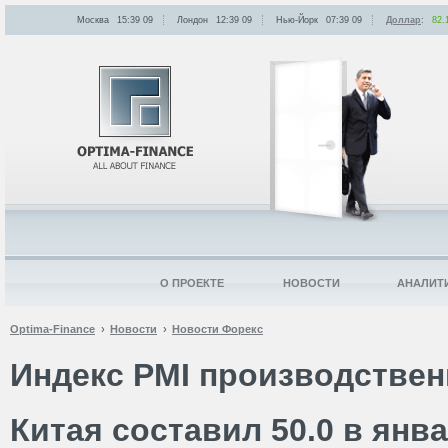
Москва
15:39
:
09
Лондон
12:39
:
09
Нью-Йорк
07:39
:
09
Доллар
:
82.
О ПРОЕКТЕ
НОВОСТИ
АНАЛИТ
Optima-Finance
Новости
Новости Форекс
Индекс PMI производствен
Китая составил 50.0 в янв