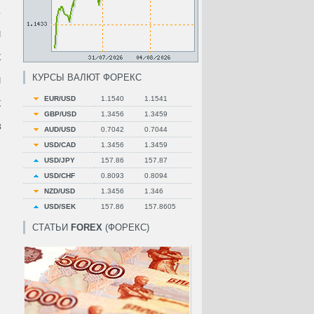
.
и
х
КУРСЫ ВАЛЮТ ФОРЕКС
й
EUR/USD
1.1540
1.1541
х
GBP/USD
1.3456
1.3459
в
AUD/USD
0.7042
0.7044
USD/CAD
1.3456
1.3459
USD/JPY
157.86
157.87
USD/CHF
0.8093
0.8094
NZD/USD
1.3456
1.346
USD/SEK
157.86
157.8605
СТАТЬИ
FOREX
(ФОРЕКС)