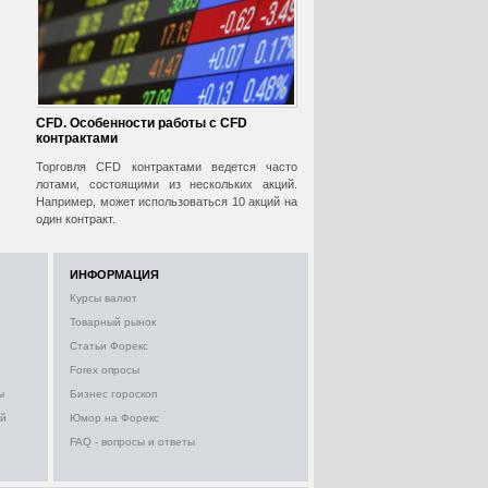
CFD. Особенности работы с CFD
контрактами
Торговля CFD контрактами ведется часто
лотами, состоящими из нескольких акций.
Например, может использоваться 10 акций на
один контракт.
ИНФОРМАЦИЯ
Курсы валют
Товарный рынок
Статьи Форекс
Forex опросы
ы
Бизнес гороскоп
ий
Юмор на Форекс
FAQ - вопросы и ответы