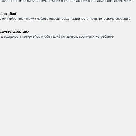
емя торгов в пятницу, вернув позиции после тенденции последних нескольких дней.
 сентябре
в сентябре, поскольку слабая экономическая активность препятствовала созданию
падения доллара
, а доходность казначейских облигаций снизилась, поскольку ястребиное