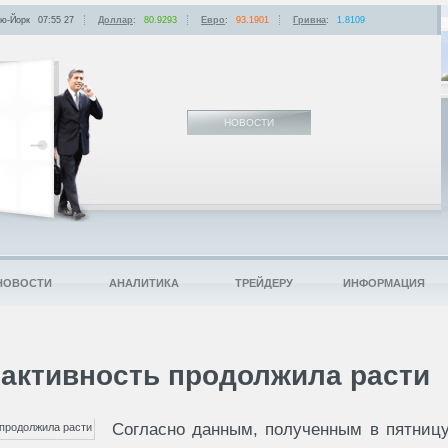
ю-Йорк
07:55
:
27
Доллар
:
80.9293
Евро
:
93.1901
Гривна
:
1.8109
НОВОСТИ
НОВОСТИ
АНАЛИТИКА
ТРЕЙДЕРУ
ИНФОРМАЦИЯ
 активность продолжила расти
Согласно данным, полученным в пятниц