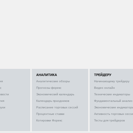
АНАЛИТИКА
ТРЕЙДЕРУ
ия
Аналитические обзоры
Начинающему трейдеру
с
Прогнозы форекс
Видео онлайн
овости
Экономический календарь
Технические индикаторы
тия
Календарь праздников
Фундаментальный анализ
лухи
Расписание торговых сессий
Экономические индикатор
Процентные ставки
Активность торговых сесс
Котировки Форекс
Тесты для трейдеров