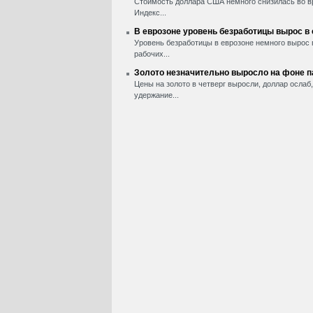
Стоимость доллара США немного снизилась во вр
Индекс...
В еврозоне уровень безработицы вырос в
Уровень безработицы в еврозоне немного вырос 
рабочих...
Золото незначительно выросло на фоне 
Цены на золото в четверг выросли, доллар ослаб
удержание...