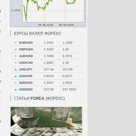
р
ю
я
КУРСЫ ВАЛЮТ ФОРЕКС
.
EUR/USD
1.1561
1.1562
GBP/USD
1.3497
1.35
е
AUD/USD
0.7069
0.7071
с
USD/CAD
1.3497
1.35
USD/JPY
157.58
157.59
р
USD/CHF
0.8076
0.8077
о
NZD/USD
1.3497
1.3501
USD/SEK
157.58
157.5805
ь
СТАТЬИ
FOREX
(ФОРЕКС)
и
й
о
.