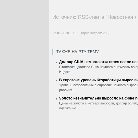
Источник: RSS-лента "Новостная л
22.01.2020
19:02 (просмотров: 286)
ТАКЖЕ НА ЭТУ ТЕМУ
Доллар США немного откатился после нес
Стоимость доллара США немного снизилась во вр
Индекс...
В еврозоне уровень безработицы вырос в
Уровень безработицы в еврозоне немного вырос 
рабочих...
Золото незначительно выросло на фоне 
Цены на золото в четверг выросли, доллар ослаб
удержание...