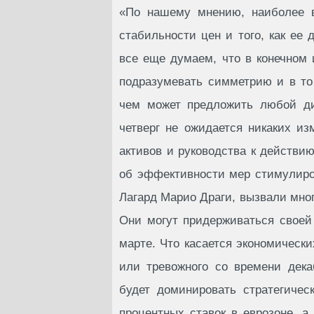
«По нашему мнению, наиболее в
стабильности цен и того, как ее 
все еще думаем, что в конечном и
подразумевать симметрию и в то
чем может предложить любой ди
четверг не ожидается никаких и
активов и руководства к действи
об эффективности мер стимулиров
Лагард Марио Драги, вызвали мног
Они могут придерживаться своей
марте. Что касается экономическ
или тревожного со времени декаб
будет доминировать стратегичес
процентных ставок в еврозоне, а 