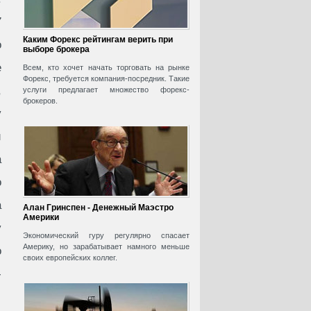
7
Каким Форекс рейтингам верить при
о
выборе брокера
е
Всем, кто хочет начать торговать на рынке
Форекс, требуется компания-посредник. Такие
,
услуги предлагает множество форекс-
брокеров.
у
й
а
о
а
Алан Гринспен - Денежный Маэстро
Америки
у
Экономический гуру регулярно спасает
Америку, но зарабатывает намного меньше
о
своих европейских коллег.
-