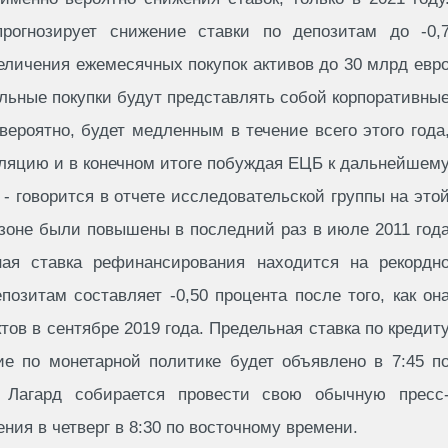
прогнозирует снижение ставки по депозитам до -0,
еличения ежемесячных покупок активов до 30 млрд евр
ельные покупки будут представлять собой корпоративны
вероятно, будет медленным в течение всего этого года
ляцию и в конечном итоге побуждая ЕЦБ к дальнейшем
- говорится в отчете исследовательской группы на это
озоне были повышены в последний раз в июле 2011 год
ная ставка рефинансирования находится на рекордн
позитам составляет -0,50 процента после того, как он
тов в сентябре 2019 года. Предельная ставка по кредит
ие по монетарной политике будет объявлено в 7:45 п
 Лагард собирается провести свою обычную пресс
ия в четверг в 8:30 по восточному времени.