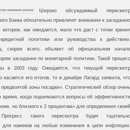
Широко обсуждаемый пересмот
ого Банка обязательно привлечет внимание к заседани
, которое, как ожидается, мало что даст с точки зрени
кредитной политики или руководства к действию
д, скорее всего, объявит об официальном начал
ором заседании по монетарной политики. Такой процес
з в 2003 году. Ожидается, что текущий пересмот
о касается его итогов, то в декабре Лагард заявила, чт
предвзятой зоны посадки». Стратегический обзор очен
то время, когда поднимаются вопросы об эффективност
же, но близкого к 2 процентам» для определения свое
. Прогресс такого пересмотра будет тщательн
, для намеков на любые изменения в цели инфляции