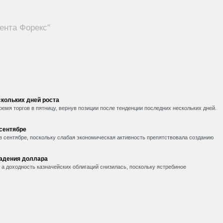
ента Форекс"
кольких дней роста
емя торгов в пятницу, вернув позиции после тенденции последних нескольких дней.
 сентябре
в сентябре, поскольку слабая экономическая активность препятствовала созданию
падения доллара
, а доходность казначейских облигаций снизилась, поскольку ястребиное