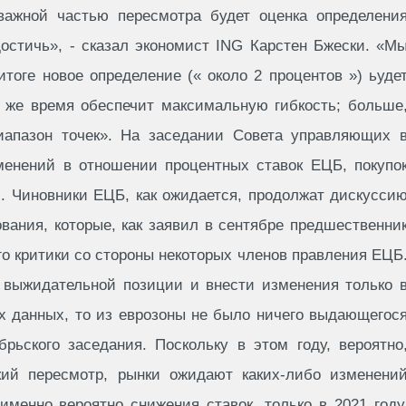
ажной частью пересмотра будет оценка определени
достичь», - сказал экономист ING Карстен Бжески. «М
тоге новое определение (« около 2 процентов ») ьуде
 же время обеспечит максимальную гибкость; больше
апазон точек». На заседании Совета управляющих 
зменений в отношении процентных ставок ЕЦБ, покупо
ю. Чиновники ЕЦБ, как ожидается, продолжат дискусси
ания, которые, как заявил в сентябре предшественни
о критики со стороны некоторых членов правления ЕЦБ
 выжидательной позиции и внести изменения только 
их данных, то из еврозоны не было ничего выдающегос
рьского заседания. Поскольку в этом году, вероятно
кий пересмотр, рынки ожидают каких-либо изменени
именно вероятно снижения ставок, только в 2021 году