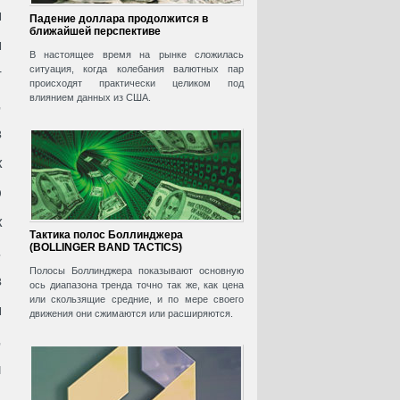
я
Падение доллара продолжится в
ближайшей перспективе
ы
В настоящее время на рынке сложилась
ситуация, когда колебания валютных пар
т
происходят практически целиком под
влиянием данных из США.
,
в
к
ю
к
Тактика полос Боллинджера
(BOLLINGER BAND TACTICS)
.
Полосы Боллинджера показывают основную
в
ось диапазона тренда точно так же, как цена
или скользящие средние, и по мере своего
я
движения они сжимаются или расширяются.
,
й
.