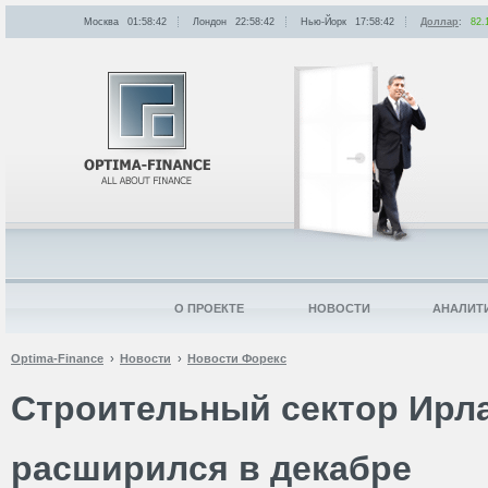
Москва
01:58:42
Лондон
22:58:42
Нью-Йорк
17:58:42
Доллар
:
82.
О ПРОЕКТЕ
НОВОСТИ
АНАЛИТ
Optima-Finance
Новости
Новости Форекс
Строительный сектор Ирл
расширился в декабре