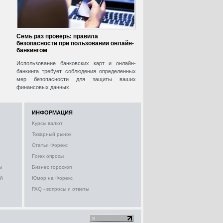
Семь раз проверь: правила
безопасности при пользовании онлайн-
банкингом
Использование банковских карт и онлайн-
банкинга требует соблюдения определенных
мер безопасности для защиты ваших
финансовых данных.
ИНФОРМАЦИЯ
Курсы валют
Товарный рынок
Статьи Форекс
Forex опросы
ы
Бизнес гороскоп
ий
Юмор на Форекс
FAQ - вопросы и ответы