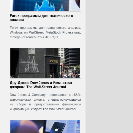
Forex программы для технического
анализа
Forex программы для технического анализа:
Windows on WallStreet, MetaStock Professional,
Omega Research ProSuite, CQG.
Доу-Джонс Dow Jones и Уолл-стрит
джорнал The Wall-Street Journal
Dow Jones & Company - основанная в 1882г.
американская фирма, специализирующаяся
на сборе и предоставлении финансовой
информации. Издает The Wall Street Journal.