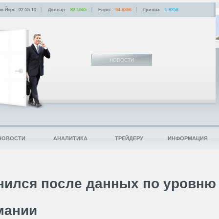
ю-Йорк
02:55:10
Доллар
:
82.1665
Евро
:
94.8366
Гривна
:
1.8358
НОВОСТИ
НОВОСТИ
АНАЛИТИКА
ТРЕЙДЕРУ
ИНФОРМАЦИЯ
нился после данных по уровню
мании