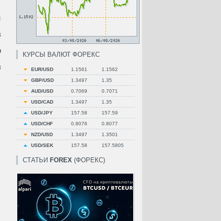
и
в
о
КУРСЫ ВАЛЮТ ФОРЕКС
в
EUR/USD
1.1561
1.1562
GBP/USD
1.3497
1.35
AUD/USD
0.7069
0.7071
USD/CAD
1.3497
1.35
USD/JPY
157.58
157.59
USD/CHF
0.8076
0.8077
NZD/USD
1.3497
1.3501
USD/SEK
157.58
157.5805
СТАТЬИ
FOREX
(ФОРЕКС)