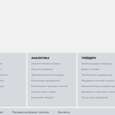
АНАЛИТИКА
ТРЕЙДЕРУ
ия
Аналитические обзоры
Начинающему трейдеру
с
Прогнозы форекс
Видео онлайн
овости
Экономический календарь
Технические индикаторы
тия
Календарь праздников
Фундаментальный анализ
лухи
Расписание торговых сессий
Экономические индикатор
Процентные ставки
Активность торговых сесс
Котировки Форекс
Тесты для трейдеров
лют
Реклама на форекс портале
Контакты