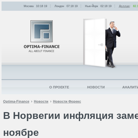
Москва
10:18
:
19
Лондон
07:18
:
19
Нью-Йорк
02:18
:
19
Доллар
:
82.
О ПРОЕКТЕ
НОВОСТИ
АНАЛИТ
Optima-Finance
Новости
Новости Форекс
В Норвегии инфляция зам
ноябре