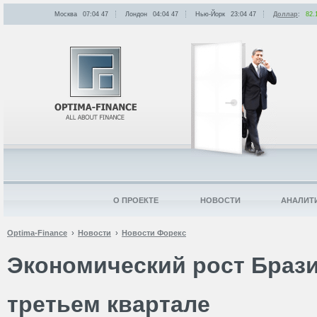
Москва
07:04
:
47
Лондон
04:04
:
47
Нью-Йорк
23:04
:
47
Доллар
:
82.
О ПРОЕКТЕ
НОВОСТИ
АНАЛИТ
Optima-Finance
Новости
Новости Форекс
Экономический рост Браз
третьем квартале