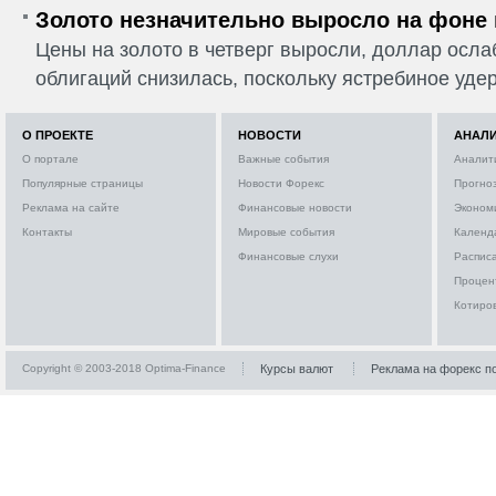
Золото незначительно выросло на фоне
Цены на золото в четверг выросли, доллар ослаб
облигаций снизилась, поскольку ястребиное удер
О ПРОЕКТЕ
НОВОСТИ
АНАЛ
О портале
Важные события
Аналит
Популярные страницы
Новости Форекс
Прогно
Реклама на сайте
Финансовые новости
Эконом
Контакты
Мировые события
Календ
Финансовые слухи
Расписа
Процен
Котиро
Copyright © 2003-2018 Optima-Finance
Курсы валют
Реклама на форекс п