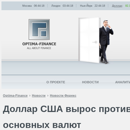
Москва
06:44:18
Лондон
03:44:18
Нью-Йорк
22:44:18
Доллар
:
82.
О ПРОЕКТЕ
НОВОСТИ
АНАЛИТ
Optima-Finance
Новости
Новости Форекс
Доллар США вырос проти
основных валют