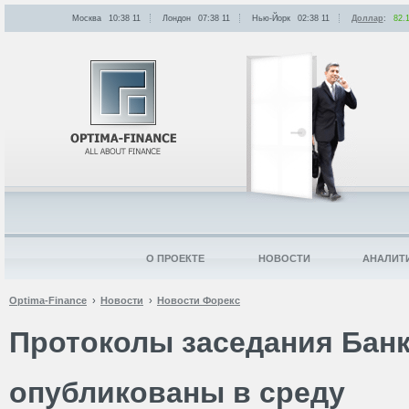
Москва
10:38
:
11
Лондон
07:38
:
11
Нью-Йорк
02:38
:
11
Доллар
:
82.
О ПРОЕКТЕ
НОВОСТИ
АНАЛИТ
Optima-Finance
Новости
Новости Форекс
Протоколы заседания Банк
опубликованы в среду