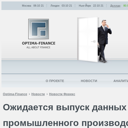
Москва
06:10
:
21
Лондон
03:10
:
21
Нью-Йорк
22:10
:
21
Доллар
:
80.
О ПРОЕКТЕ
НОВОСТИ
АНАЛИТ
Optima-Finance
Новости
Новости Форекс
Ожидается выпуск данных
промышленного производс