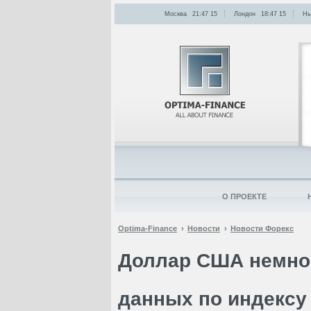
Москва
21:47
:
15
Лондон
18:47
:
15
Нь
О ПРОЕКТЕ
Optima-Finance
Новости
Новости Форекс
Доллар США немно
данных по индексу