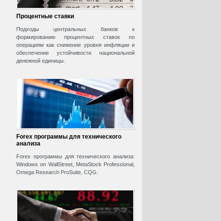
Процентные ставки
Подходы центральных банков к
формированию процентных ставок по
операциям как снижение уровня инфляции и
обеспечение устойчивости национальной
денежной единицы.
Forex программы для технического
анализа
Forex программы для технического анализа:
Windows on WallStreet, MetaStock Professional,
Omega Research ProSuite, CQG.