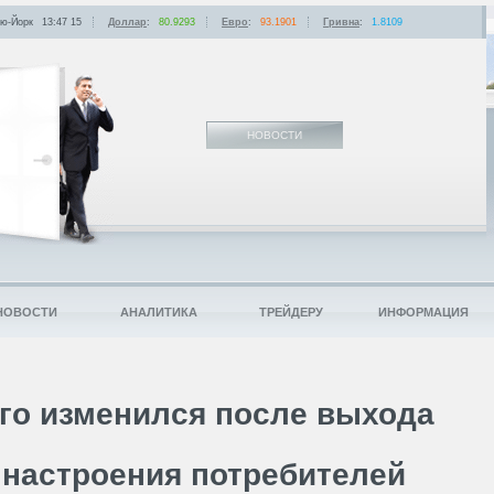
ю-Йорк
13:47
:
15
Доллар
:
80.9293
Евро
:
93.1901
Гривна
:
1.8109
НОВОСТИ
НОВОСТИ
АНАЛИТИКА
ТРЕЙДЕРУ
ИНФОРМАЦИЯ
го изменился после выхода
 настроения потребителей