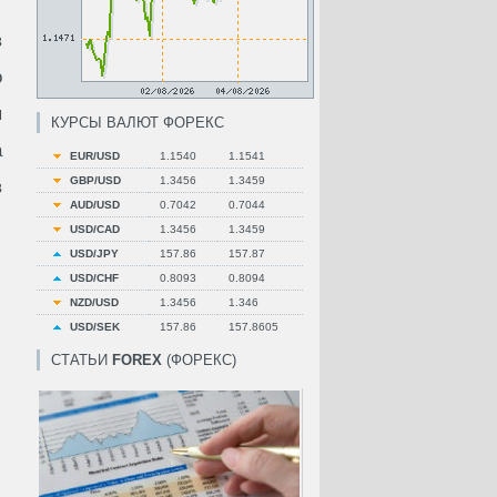
в
о
я
КУРСЫ ВАЛЮТ ФОРЕКС
а
EUR/USD
1.1540
1.1541
GBP/USD
1.3456
1.3459
в
AUD/USD
0.7042
0.7044
USD/CAD
1.3456
1.3459
USD/JPY
157.86
157.87
USD/CHF
0.8093
0.8094
NZD/USD
1.3456
1.346
USD/SEK
157.86
157.8605
СТАТЬИ
FOREX
(ФОРЕКС)