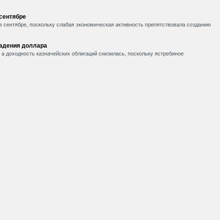
 сентябре
в сентябре, поскольку слабая экономическая активность препятствовала созданию
падения доллара
, а доходность казначейских облигаций снизилась, поскольку ястребиное