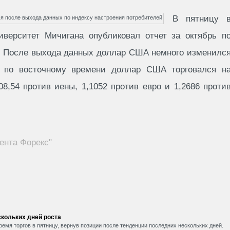
В пятницу 
иверситет Мичигана опубликовал отчет за октябрь п
й. После выхода данных доллар США немного изменилс
3 по восточному времени доллар США торговался н
08,54 против иены, 1,1052 против евро и 1,2686 проти
ента Форекс"
кольких дней роста
емя торгов в пятницу, вернув позиции после тенденции последних нескольких дней.