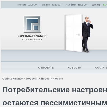
Москва
23:29
:
29
Лондон
20:29
:
29
Нью-Йорк
15:29
:
29
Доллар
:
81.
О ПРОЕКТЕ
НОВОСТИ
АНАЛИТ
Optima-Finance
Новости
Новости Форекс
Потребительские настрое
остаются пессимистичным