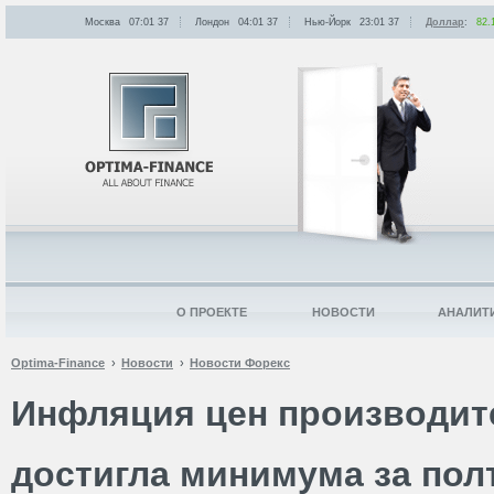
Москва
07:01
:
37
Лондон
04:01
:
37
Нью-Йорк
23:01
:
37
Доллар
:
82.
О ПРОЕКТЕ
НОВОСТИ
АНАЛИТ
Optima-Finance
Новости
Новости Форекс
Инфляция цен производит
достигла минимума за полт