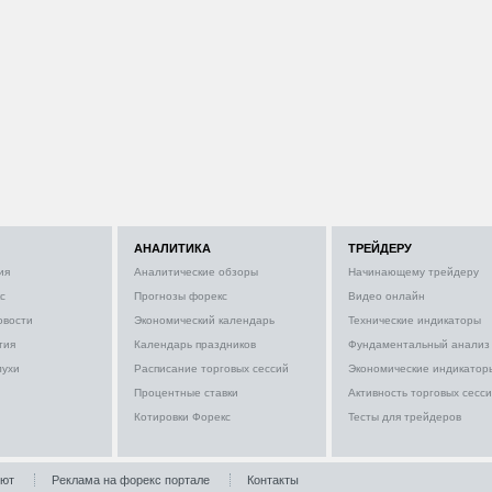
АНАЛИТИКА
ТРЕЙДЕРУ
ия
Аналитические обзоры
Начинающему трейдеру
с
Прогнозы форекс
Видео онлайн
овости
Экономический календарь
Технические индикаторы
тия
Календарь праздников
Фундаментальный анализ
лухи
Расписание торговых сессий
Экономические индикатор
Процентные ставки
Активность торговых сесс
Котировки Форекс
Тесты для трейдеров
лют
Реклама на форекс портале
Контакты