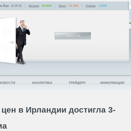
ю-Йорк
21:33
:
31
Доллар
:
80.9293
Евро
:
93.1901
Гривна
:
1.8109
НОВОСТИ
НОВОСТИ
АНАЛИТИКА
ТРЕЙДЕРУ
ИНФОРМАЦИЯ
цен в Ирландии достигла 3-
ма