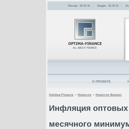
Москва
05:33
:
31
Лондон
02:33
:
31
Нь
О ПРОЕКТЕ
Optima-Finance
Новости
Новости Форекс
Инфляция оптовых 
месячного миниму