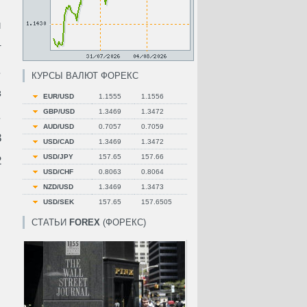
и
т
.
КУРСЫ ВАЛЮТ ФОРЕКС
в
EUR/USD
1.1555
1.1556
GBP/USD
1.3469
1.3472
.
AUD/USD
0.7057
0.7059
3
USD/CAD
1.3469
1.3472
USD/JPY
157.65
157.66
2
USD/CHF
0.8063
0.8064
NZD/USD
1.3469
1.3473
USD/SEK
157.65
157.6505
СТАТЬИ
FOREX
(ФОРЕКС)