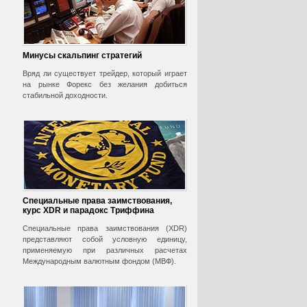
Минусы скальпинг стратегий
Вряд ли существует трейдер, который играет
на рынке Форекс без желания добиться
стабильной доходности.
Специальные права заимствования,
курс XDR и парадокс Триффина
Специальные права заимствования (XDR)
представляют собой условную единицу,
применяемую при различных расчетах
Международным валютным фондом (МВФ).