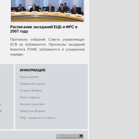
Расписание заседаний ЕЦБ и ФРС в
2007 году
Протоколы собраний Совета управляющих
ECB не публикуются. Протоколы заседаний
Комитета FOMC публикуются в ускоренном
порядке.
ИНФОРМАЦИЯ
Курсы валют
Товарный рынок
Статьи Форекс
Forex опросы
ы
Бизнес гороскоп
ий
Юмор на Форекс
FAQ - вопросы и ответы