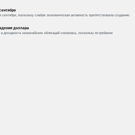
 сентябре
в сентябре, поскольку слабая экономическая активность препятствовала созданию
падения доллара
, а доходность казначейских облигаций снизилась, поскольку ястребиное