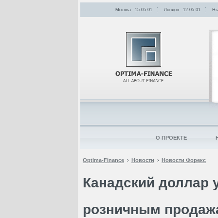
Москва
15:05
:
01
Лондон
12:05
:
01
Нь
О ПРОЕКТЕ
Optima-Finance
Новости
Новости Форекс
Канадский доллар 
розничным продаж