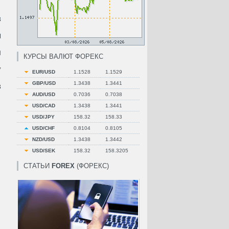
в
ы
л
КУРСЫ ВАЛЮТ ФОРЕКС
у
EUR/USD
1.1528
1.1529
GBP/USD
1.3438
1.3441
в
AUD/USD
0.7036
0.7038
USD/CAD
1.3438
1.3441
USD/JPY
158.32
158.33
USD/CHF
0.8104
0.8105
NZD/USD
1.3438
1.3442
USD/SEK
158.32
158.3205
СТАТЬИ
FOREX
(ФОРЕКС)