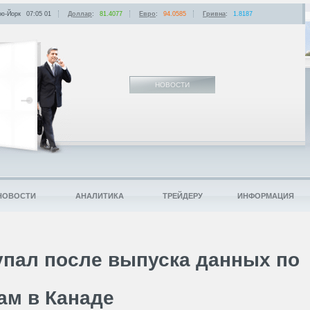
ю-Йорк
07:05
:
01
Доллар
:
81.4077
Евро
:
94.0585
Гривна
:
1.8187
НОВОСТИ
НОВОСТИ
АНАЛИТИКА
ТРЕЙДЕРУ
ИНФОРМАЦИЯ
упал после выпуска данных по
ам в Канаде