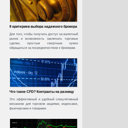
9 критериев выбора надежного брокера
Для того, чтобы получить доступ на валютный
рынок и возможность заключать торговые
сделки, простым смертным нужно
обращаться за посредничеством к брокерам.
Что такое CFD? Контракты на разницу
Это эффективный и удобный спекулятивный
механизм для торговли акциями, индексами,
фьючерсами и товарами.