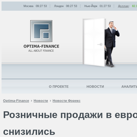
Москва
09:27
:
53
Лондон
06:27
:
53
Нью-Йорк
01:27
:
53
Доллар
:
82.
О ПРОЕКТЕ
НОВОСТИ
АНАЛИТ
Optima-Finance
Новости
Новости Форекс
Розничные продажи в евр
снизились