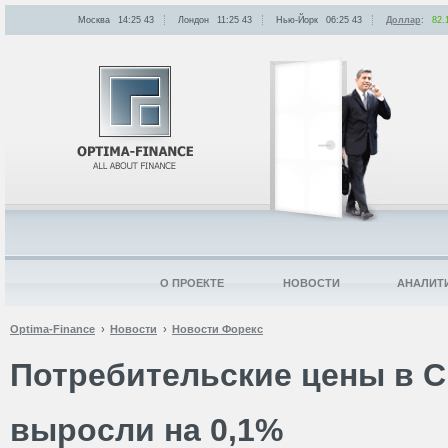
Москва
14:25
:
43
Лондон
11:25
:
43
Нью-Йорк
06:25
:
43
Доллар
:
82.
О ПРОЕКТЕ
НОВОСТИ
АНАЛИТ
Optima-Finance
Новости
Новости Форекс
Потребительские цены в 
выросли на 0,1%