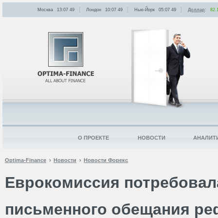
Москва
13:07
:
49
Лондон
10:07
:
49
Нью-Йорк
05:07
:
49
Доллар
:
82.
О ПРОЕКТЕ
НОВОСТИ
АНАЛИТ
Optima-Finance
Новости
Новости Форекс
Еврокомиссия потребовал
письменного обещания р