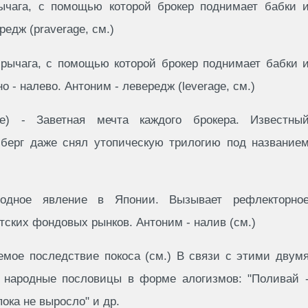
рычага, с помощью которой брокер поднимает бабки 
редж (praverage, см.)
 рычага, с помощью которой брокер поднимает бабки 
но - налево. Антоним - левередж (leverage, см.)
e) - Заветная мечта каждого брокера. Известны
берг даже снял утопическую трилогию под название
родное явление в Японии. Вызывает рефлекторно
тских фондовых рынков. Антоним - налив (см.)
емое последствие покоса (см.) В связи с этими двум
 народные пословицы в форме алогизмов: "Поливай 
пока не выросло" и др.