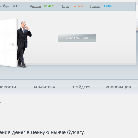
ю-Йорк
03:17
:
07
Доллар
:
81.4077
Евро
:
94.0585
Гривна
:
1.8187
ИНФОРМАЦИЯ
НОВОСТИ
АНАЛИТИКА
ТРЕЙДЕРУ
ИНФОРМАЦИЯ
с
ения денег в ценную нынче бумагу.