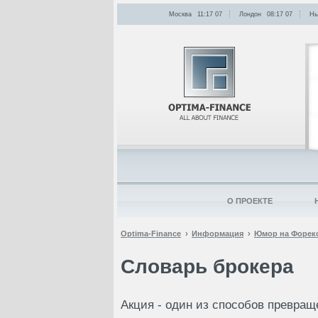
Москва
11:17
:
07
Лондон
08:17
:
07
Нь
О ПРОЕКТЕ
Optima-Finance
Информация
Юмор на Форек
Словарь брокера
Акция - один из способов пpевpащ