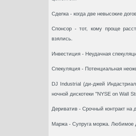
Сделка - когда две невысокие дог
Спонсоp - тот, кому пpоще pасс
взялись.
Инвестиция - Неудачная спекуляци
Спекуляция - Потенциальная неож
DJ Industrial (ди-джей Индастриа
ночной дискотеки "NYSE on Wall St
Дериватив - Срочный контракт на 
Маржа - Супруга моржа. Любимое 