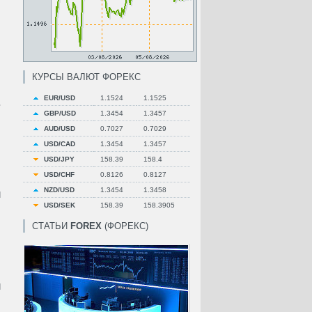
КУРСЫ ВАЛЮТ ФОРЕКС
EUR/USD
1.1524
1.1525
.
GBP/USD
1.3454
1.3457
AUD/USD
0.7027
0.7029
USD/CAD
1.3454
1.3457
USD/JPY
158.39
158.4
USD/CHF
0.8126
0.8127
NZD/USD
1.3454
1.3458
и
USD/SEK
158.39
158.3905
СТАТЬИ
FOREX
(ФОРЕКС)
и