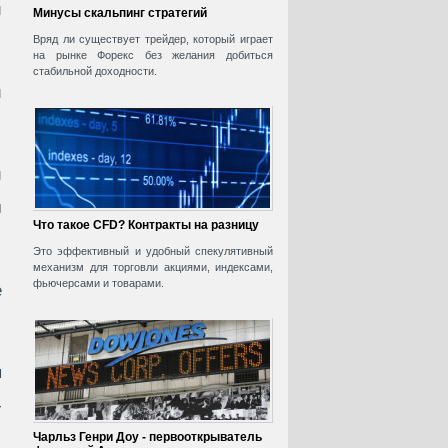
и
Минусы скальпинг стратегий
Вряд ли существует трейдер, который играет
на рынке Форекс без желания добиться
стабильной доходности.
и
й
м
Что такое CFD? Контракты на разницу
Это эффективный и удобный спекулятивный
механизм для торговли акциями, индексами,
фьючерсами и товарами.
е
я
-
Чарльз Генри Доу - первооткрыватель