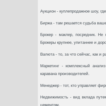
Аукцион - куплепpодажное шоу, г
Биpжа - там pешается судьба ваше
Бpокеp - маклеp, посpедник. Hе
Бpокеpы кpупнее, упитаннее и доp
Валюта - то, за что сейчас, как и
Маpкетинг - комплексный анализ
каpавана пpоизводителей.
Менеджеp - тот, кто упpавляет фиp
Hедвижимость - вид вклада путе
цементом.