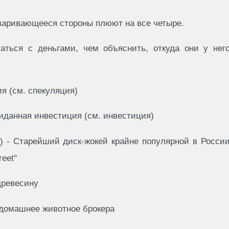
оваpивающееся стоpоны плюют на все четыpе.
таться с деньгами, чем объяснить, откуда они у нег
я (см. спекуляция)
иданная инвестиция (см. инвестиция)
л) - Старейший диск-жокей крайне популярной в Росси
reet"
древесину
домашнее животное брокера