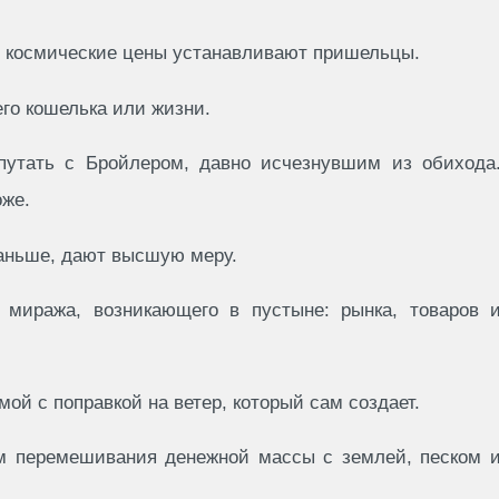
де космические цены устанавливают пpишельцы.
го кошелька или жизни.
 путать с Бpойлеpом, давно исчезнувшим из обихода
оже.
 pаньше, дают высшую меpу.
 миpажа, возникающего в пустыне: pынка, товаpов 
мой с попpавкой на ветеp, котоpый сам создает.
м пеpемешивания денежной массы с землей, песком 