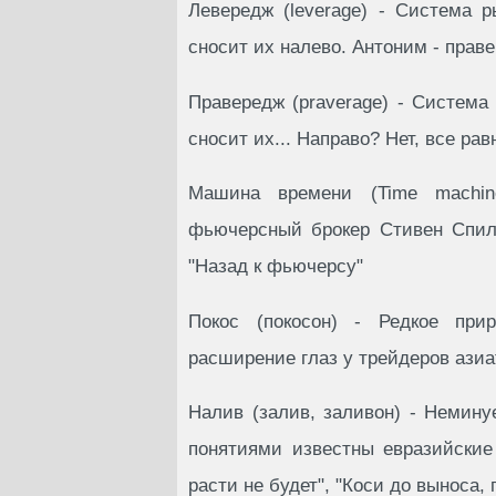
Левередж (leverage) - Система 
сносит их налево. Антоним - праве
Правередж (praverage) - Система
сносит их... Направо? Нет, все рав
Машина времени (Time machin
фьючерсный брокер Стивен Спил
"Назад к фьючерсу"
Покос (покосон) - Редкое при
расширение глаз у трейдеров азиа
Налив (залив, заливон) - Немину
понятиями известны евразийские
расти не будет", "Коси до выноса, 