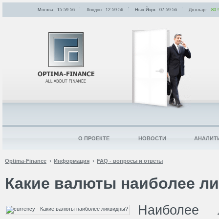
Москва
15:59:56
Лондон
12:59:56
Нью-Йорк
07:59:56
Доллар
:
80.
О ПРОЕКТЕ
НОВОСТИ
АНАЛИТ
Optima-Finance
Информация
FAQ - вопросы и ответы
Какие валюты наиболее л
Наиболее 