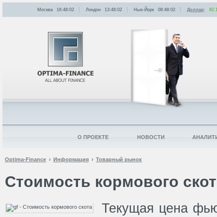
Москва
16:48:02
Лондон
13:48:02
Нью-Йорк
08:48:02
Доллар
:
82.
О ПРОЕКТЕ
НОВОСТИ
АНАЛИТ
Optima-Finance
Информация
Товарный рынок
Стоимость кормового скот
Текущая цена фью