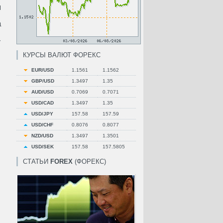
я
а
-
КУРСЫ ВАЛЮТ ФОРЕКС
EUR/USD
1.1561
1.1562
GBP/USD
1.3497
1.35
AUD/USD
0.7069
0.7071
USD/CAD
1.3497
1.35
USD/JPY
157.58
157.59
USD/CHF
0.8076
0.8077
NZD/USD
1.3497
1.3501
USD/SEK
157.58
157.5805
СТАТЬИ
FOREX
(ФОРЕКС)