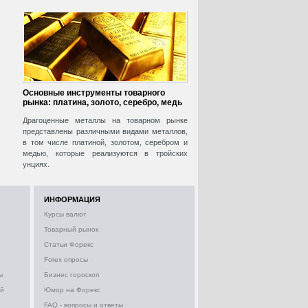
Основные инструменты товарного
рынка: платина, золото, серебро, медь
Драгоценные металлы на товарном рынке
представлены различными видами металлов,
в том числе платиной, золотом, серебром и
медью, которые реализуются в тройских
унциях.
ИНФОРМАЦИЯ
Курсы валют
Товарный рынок
Статьи Форекс
Forex опросы
ы
Бизнес гороскоп
ий
Юмор на Форекс
FAQ - вопросы и ответы