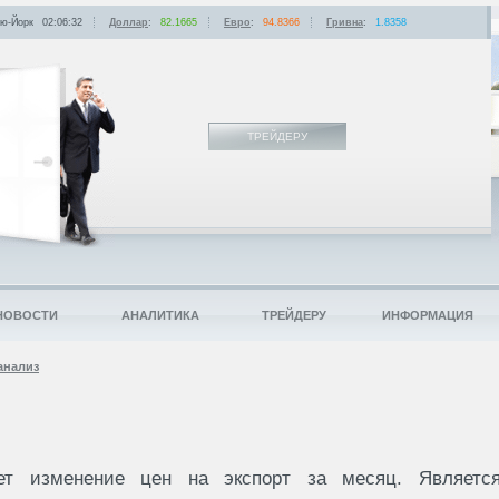
ю-Йорк
02:06:32
Доллар
:
82.1665
Евро
:
94.8366
Гривна
:
1.8358
ТРЕЙДЕРУ
НОВОСТИ
АНАЛИТИКА
ТРЕЙДЕРУ
ИНФОРМАЦИЯ
анализ
ет изменение цен на экспорт за месяц. Являетс