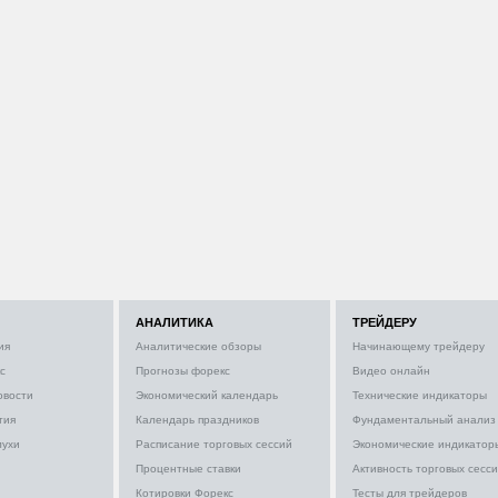
АНАЛИТИКА
ТРЕЙДЕРУ
ия
Аналитические обзоры
Начинающему трейдеру
с
Прогнозы форекс
Видео онлайн
овости
Экономический календарь
Технические индикаторы
тия
Календарь праздников
Фундаментальный анализ
лухи
Расписание торговых сессий
Экономические индикатор
Процентные ставки
Активность торговых сесс
Котировки Форекс
Тесты для трейдеров