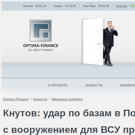
Москва
04:01:24
Лондон
01:01:24
Нью-Йорк
20:01:24
Доллар
:
80.
О ПРОЕКТЕ
НОВОСТИ
АНАЛИТ
Optima-Finance
Новости
Мировые события
Кнутов: удар по базам в 
с вооружением для ВСУ п