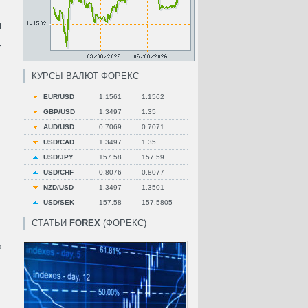
n
т
КУРСЫ ВАЛЮТ ФОРЕКС
EUR/USD
1.1561
1.1562
GBP/USD
1.3497
1.35
AUD/USD
0.7069
0.7071
USD/CAD
1.3497
1.35
USD/JPY
157.58
157.59
USD/CHF
0.8076
0.8077
NZD/USD
1.3497
1.3501
USD/SEK
157.58
157.5805
СТАТЬИ
FOREX
(ФОРЕКС)
о