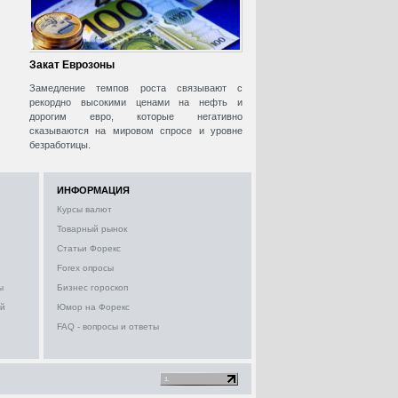
Закат Еврозоны
Замедление темпов роста связывают с
рекордно высокими ценами на нефть и
дорогим евро, которые негативно
сказываются на мировом спросе и уровне
безработицы.
ИНФОРМАЦИЯ
Курсы валют
Товарный рынок
Статьи Форекс
Forex опросы
ы
Бизнес гороскоп
ий
Юмор на Форекс
FAQ - вопросы и ответы