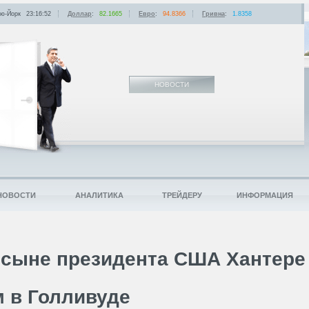
ю-Йорк
23:16:52
Доллар
:
82.1665
Евро
:
94.8366
Гривна
:
1.8358
НОВОСТИ
НОВОСТИ
АНАЛИТИКА
ТРЕЙДЕРУ
ИНФОРМАЦИЯ
о сыне президента США Хантере
м в Голливуде