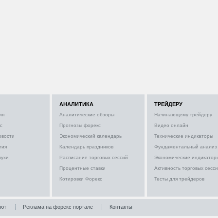
АНАЛИТИКА
ТРЕЙДЕРУ
ия
Аналитические обзоры
Начинающему трейдеру
с
Прогнозы форекс
Видео онлайн
овости
Экономический календарь
Технические индикаторы
тия
Календарь праздников
Фундаментальный анализ
лухи
Расписание торговых сессий
Экономические индикатор
Процентные ставки
Активность торговых сесс
Котировки Форекс
Тесты для трейдеров
лют
Реклама на форекс портале
Контакты