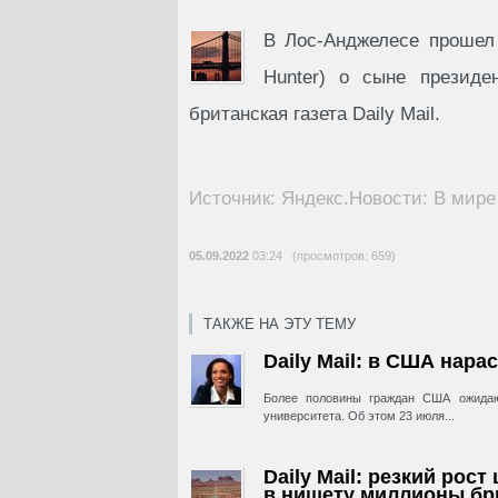
В Лос-Анджелесе прошел
Hunter) о сыне презид
британская газета Daily Mail.
Источник: Яндекс.Новости: В мире
05.09.2022
03:24 (просмотров: 659)
ТАКЖЕ НА ЭТУ ТЕМУ
Daily Mail: в США нара
Более половины граждан США ожидаю
университета. Об этом 23 июля...
Daily Mail: резкий рос
в нищету миллионы бр