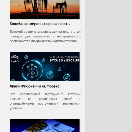
Колебания мировых цен на нефть
Высокий уровень мировых цен на нефть стал
поводом для серьезного и нескрываемого
беспокойства американской администрации.
Линии Фибоначчи на Форекс
Это специальный инструмент, который
состоит из графических линий с
определёнными постоянными значениями
уровней.