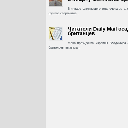
В январе следующего года счета за эл
фунтов стерлингов...
Читатели Daily Mail ос
британцев
Жена президента Украины Владимира 
британцев, вызвала...