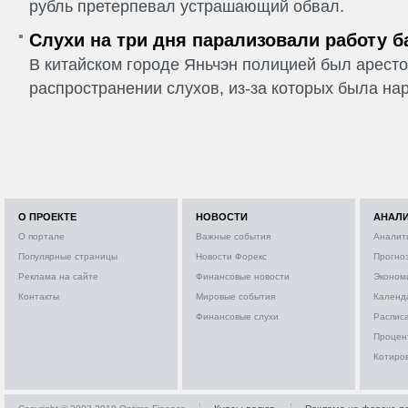
рубль претерпевал устрашающий обвал.
Слухи на три дня парализовали работу б
В китайском городе Яньчэн полицией был арест
распространении слухов, из-за которых была на
О ПРОЕКТЕ
НОВОСТИ
АНАЛ
О портале
Важные события
Аналит
Популярные страницы
Новости Форекс
Прогно
Реклама на сайте
Финансовые новости
Эконом
Контакты
Мировые события
Календ
Финансовые слухи
Расписа
Процен
Котиро