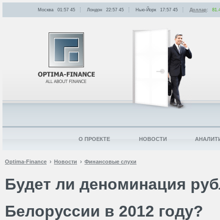
Москва
01:57
:
45
Лондон
22:57
:
45
Нью-Йорк
17:57
:
45
Доллар
:
81.
О ПРОЕКТЕ
НОВОСТИ
АНАЛИТ
Optima-Finance
Новости
Финансовые слухи
Будет ли деноминация руб
Белоруссии в 2012 году?