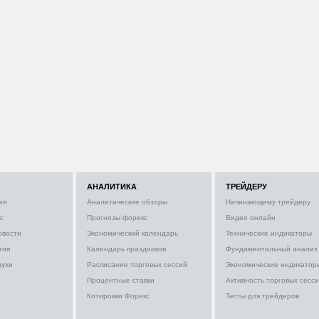
АНАЛИТИКА
ТРЕЙДЕРУ
ия
Аналитические обзоры
Начинающему трейдеру
с
Прогнозы форекс
Видео онлайн
овости
Экономический календарь
Технические индикаторы
тия
Календарь праздников
Фундаментальный анализ
лухи
Расписание торговых сессий
Экономические индикатор
Процентные ставки
Активность торговых сесс
Котировки Форекс
Тесты для трейдеров