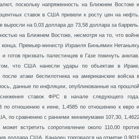
алют, поскольку напряженность на Ближнем Востоке 
оцентных ставок в США привели к росту цен на нефть
е выросли на 0,03 доллара до 73,58 доллара за баррель
остью на Ближнем Востоке, несмотря на то, что войн
о конца. Премьер-министр Израиля Биньямин Нетаньях
, и готов призвать палестинцев в Газе покинуть анклав
том, что США нанесли удары по объектам в Ираке
 после атаки беспилотника на американские войска 
лось, данные по инфляции, опубликованные на прошло
 снижения ставок ФРС в начале следующего года
3 по отношению к иене, 1,4585 по отношению к евро 
ША, по сравнению с ранними минимумами 107,30, 1,462
а может встретить сопротивление около 110,00 проти
отив доллара США. Канадец торговался на отметке 0,901