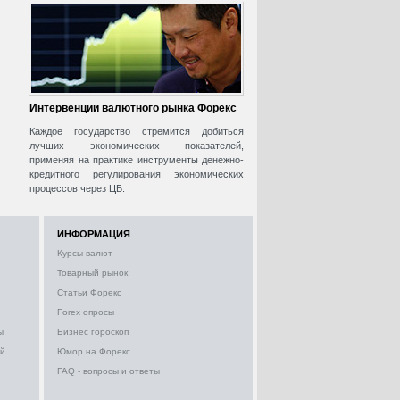
Интервенции валютного рынка Форекс
Каждое государство стремится добиться
лучших экономических показателей,
применяя на практике инструменты денежно-
кредитного регулирования экономических
процессов через ЦБ.
ИНФОРМАЦИЯ
Курсы валют
Товарный рынок
Статьи Форекс
Forex опросы
ы
Бизнес гороскоп
ий
Юмор на Форекс
FAQ - вопросы и ответы