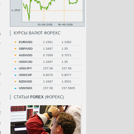
и
.
.
КУРСЫ ВАЛЮТ ФОРЕКС
е
EUR/USD
1.1561
1.1562
у
GBP/USD
1.3497
1.35
.
AUD/USD
0.7069
0.7071
USD/CAD
1.3497
1.35
,
USD/JPY
157.58
157.59
в
USD/CHF
0.8076
0.8077
NZD/USD
1.3497
1.3501
й
USD/SEK
157.58
157.5805
.
СТАТЬИ
FOREX
(ФОРЕКС)
и
2
в
9