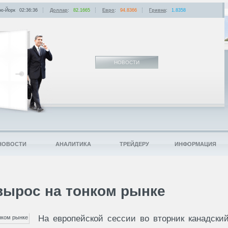
ю-Йорк
02:36:36
Доллар
:
82.1665
Евро
:
94.8366
Гривна
:
1.8358
НОВОСТИ
НОВОСТИ
АНАЛИТИКА
ТРЕЙДЕРУ
ИНФОРМАЦИЯ
вырос на тонком рынке
На европейской сессии во вторник канадски