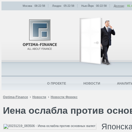
Москва
08:22:58
Лондон
05:22:58
Нью-Йорк
00:22:58
Доллар
:
81.
О ПРОЕКТЕ
НОВОСТИ
АНАЛИТ
Optima-Finance
Новости
Новости Форекс
Иена ослабла против осн
Японск