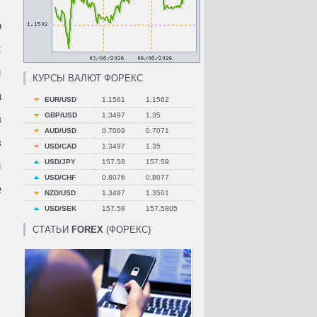
о
с
и
КУРСЫ ВАЛЮТ ФОРЕКС
а
EUR/USD
1.1561
1.1562
GBP/USD
1.3497
1.35
в
AUD/USD
0.7069
0.7071
в
USD/CAD
1.3497
1.35
USD/JPY
157.58
157.59
и
USD/CHF
0.8076
0.8077
е
NZD/USD
1.3497
1.3501
USD/SEK
157.58
157.5805
СТАТЬИ
FOREX
(ФОРЕКС)