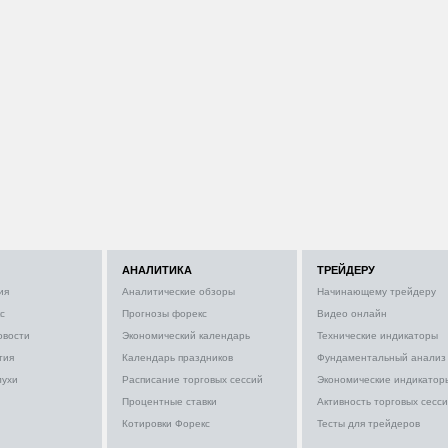
АНАЛИТИКА
ТРЕЙДЕРУ
ия
Аналитические обзоры
Начинающему трейдеру
с
Прогнозы форекс
Видео онлайн
овости
Экономический календарь
Технические индикаторы
тия
Календарь праздников
Фундаментальный анализ
лухи
Расписание торговых сессий
Экономические индикатор
Процентные ставки
Активность торговых сесс
Котировки Форекс
Тесты для трейдеров