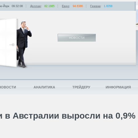
ю-Йорк
09:32:08
Доллар
:
82.1665
Евро
:
94.8366
Гривна
:
1.8358
НОВОСТИ
НОВОСТИ
АНАЛИТИКА
ТРЕЙДЕРУ
ИНФОРМАЦИЯ
 в Австралии выросли на 0,9%