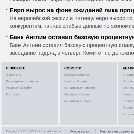
Евро вырос на фоне ожиданий пика проц
На европейской сессии в пятницу евро вырос п
конкурентам, так как слабые данные по экономик
Банк Англии оставил базовую процентну
Банк Англии оставил базовую процентную ставку
заседание подряд в четверг. Комитет по денежно
О ПРОЕКТЕ
НОВОСТИ
АНАЛ
О портале
Важные события
Аналит
Популярные страницы
Новости Форекс
Прогно
Реклама на сайте
Финансовые новости
Эконом
Контакты
Мировые события
Календ
Финансовые слухи
Расписа
Процен
Котиро
Copyright © 2003-2018 Optima-Finance
Курсы валют
Реклама на форекс п