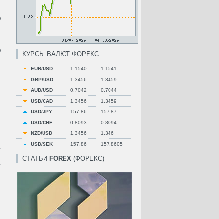
о
й
о
КУРСЫ ВАЛЮТ ФОРЕКС
и
EUR/USD
1.1540
1.1541
GBP/USD
1.3456
1.3459
и
AUD/USD
0.7042
0.7044
й
USD/CAD
1.3456
1.3459
USD/JPY
157.86
157.87
м
USD/CHF
0.8093
0.8094
й
NZD/USD
1.3456
1.346
USD/SEK
157.86
157.8605
в
СТАТЬИ
FOREX
(ФОРЕКС)
в