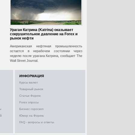
Ураган Катрина (Katrina) оказывает
сокрушительное давление на Forex и
рынок нефти
Американская нефтяная промышленность
остается в нерабочем состоянии через
неделю после урагана Катрина, сообщает The
Wall Street Journal.
ИНФОРМАЦИЯ
Курсы валют
Товарный рынок
Статьи Форекс
Forex опросы
ы
Бизнес гороскоп
ий
Юмор на Форекс
FAQ - вопросы и ответы