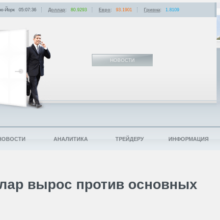
ю-Йорк
05:07:36
Доллар
:
80.9293
Евро
:
93.1901
Гривна
:
1.8109
НОВОСТИ
НОВОСТИ
АНАЛИТИКА
ТРЕЙДЕРУ
ИНФОРМАЦИЯ
лар вырос против основных