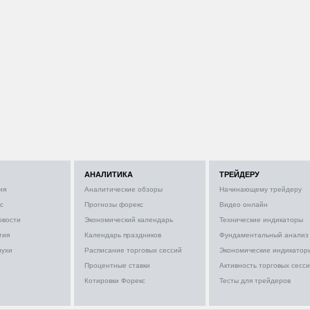
АНАЛИТИКА
ТРЕЙДЕРУ
ия
Аналитические обзоры
Начинающему трейдеру
с
Прогнозы форекс
Видео онлайн
овости
Экономический календарь
Технические индикаторы
тия
Календарь праздников
Фундаментальный анализ
лухи
Расписание торговых сессий
Экономические индикатор
Процентные ставки
Активность торговых сесс
Котировки Форекс
Тесты для трейдеров