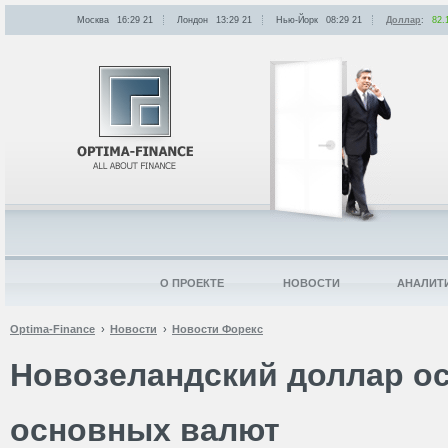
Москва
16:29
:
21
Лондон
13:29
:
21
Нью-Йорк
08:29
:
21
Доллар
:
82.
О ПРОЕКТЕ
НОВОСТИ
АНАЛИТ
Optima-Finance
Новости
Новости Форекс
Новозеландский доллар о
основных валют