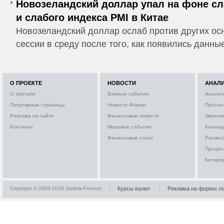
Новозеландский доллар упал на фоне сл
и слабого индекса PMI в Китае
Новозеландский доллар ослаб против других ос
сессии в среду после того, как появились данные
О ПРОЕКТЕ
НОВОСТИ
АНАЛ
О портале
Важные события
Аналит
Популярные страницы
Новости Форекс
Прогно
Реклама на сайте
Финансовые новости
Эконом
Контакты
Мировые события
Календ
Финансовые слухи
Расписа
Процен
Котиро
Copyright © 2003-2018 Optima-Finance
Курсы валют
Реклама на форекс п