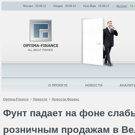
Москва
23:08:12
Лондон
20:08:12
Нью-Йорк
15:08:12
Доллар
:
81.
О ПРОЕКТЕ
НОВОСТИ
АНАЛИТ
Optima-Finance
Новости
Новости Форекс
Фунт падает на фоне слаб
розничным продажам в Ве