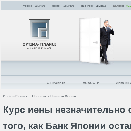
Москва
19:24:02
Лондон
16:24:02
Нью-Йорк
11:24:02
Доллар
:
82.
О ПРОЕКТЕ
НОВОСТИ
АНАЛИТ
Optima-Finance
Новости
Новости Форекс
Курс иены незначительно 
того, как Банк Японии ост