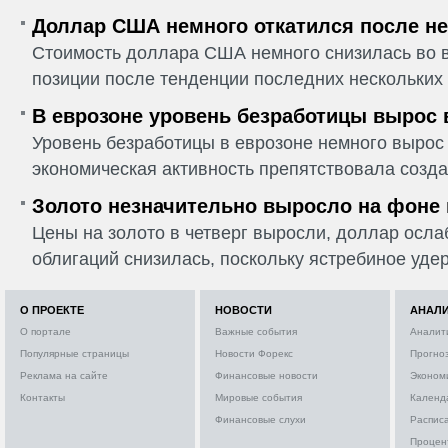
Доллар США немного откатился после не
Стоимость доллара США немного снизилась во в
позиции после тенденции последних нескольких 
В еврозоне уровень безработицы вырос 
Уровень безработицы в еврозоне немного вырос 
экономическая активность препятствовала созда
Золото незначительно выросло на фоне
Цены на золото в четверг выросли, доллар ослаб
облигаций снизилась, поскольку ястребиное удер
О ПРОЕКТЕ
НОВОСТИ
АНАЛ
О портале
Важные события
Аналит
Популярные страницы
Новости Форекс
Прогно
Реклама на сайте
Финансовые новости
Эконом
Контакты
Мировые события
Календ
Финансовые слухи
Расписа
Процен