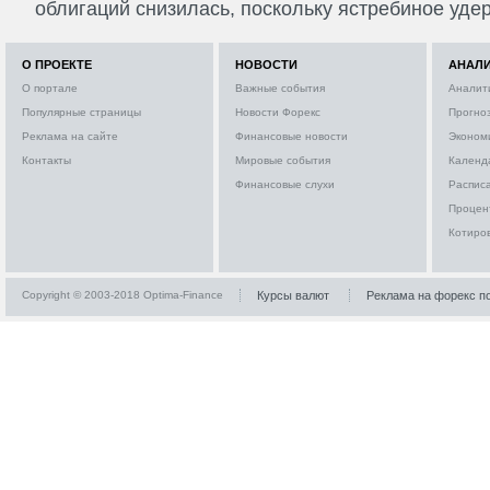
облигаций снизилась, поскольку ястребиное удер
О ПРОЕКТЕ
НОВОСТИ
АНАЛ
О портале
Важные события
Аналит
Популярные страницы
Новости Форекс
Прогно
Реклама на сайте
Финансовые новости
Эконом
Контакты
Мировые события
Календ
Финансовые слухи
Расписа
Процен
Котиро
Copyright © 2003-2018 Optima-Finance
Курсы валют
Реклама на форекс п