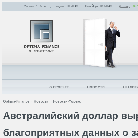
Москва
13:50
:
49
Лондон
10:50
:
49
Нью-Йорк
05:50
:
49
Доллар
:
82.
О ПРОЕКТЕ
НОВОСТИ
АНАЛИТ
Optima-Finance
Новости
Новости Форекс
Австралийский доллар вы
благоприятных данных о з