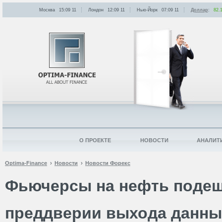
Москва
15:09
:
11
Лондон
12:09
:
11
Нью-Йорк
07:09
:
11
Доллар
:
82.
О ПРОЕКТЕ
НОВОСТИ
АНАЛИТ
Optima-Finance
Новости
Новости Форекс
Фьючерсы на нефть подеш
преддверии выхода данных