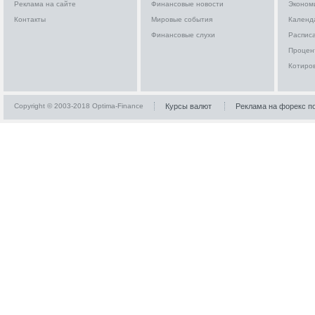
Реклама на сайте
Финансовые новости
Эконом
Контакты
Мировые события
Календ
Финансовые слухи
Расписа
Процен
Котиро
Copyright © 2003-2018 Optima-Finance
Курсы валют
Реклама на форекс п