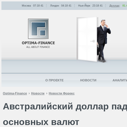
Москва
07:18
:
41
Лондон
04:18
:
41
Нью-Йорк
23:18
:
41
Доллар
:
81.
О ПРОЕКТЕ
НОВОСТИ
АНАЛИТ
Optima-Finance
Новости
Новости Форекс
Австралийский доллар пад
основных валют