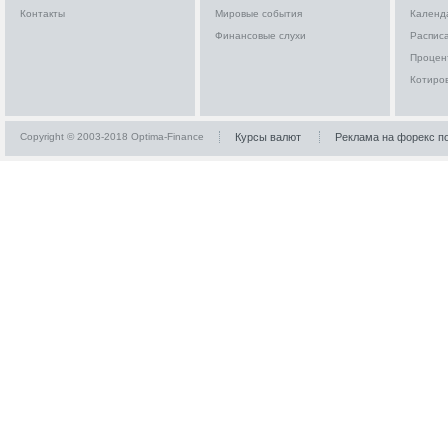
Контакты
Мировые события
Календ
Финансовые слухи
Расписа
Процен
Котиро
Copyright © 2003-2018 Optima-Finance
Курсы валют
Реклама на форекс п