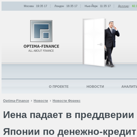
Москва
19:35
:
17
Лондон
16:35
:
17
Нью-Йорк
11:35
:
17
Доллар
:
82.
О ПРОЕКТЕ
НОВОСТИ
АНАЛИТ
Optima-Finance
Новости
Новости Форекс
Иена падает в преддверии
Японии по денежно-кредит