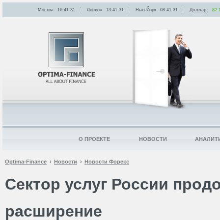
Москва
16:41
:
31
Лондон
13:41
:
31
Нью-Йорк
08:41
:
31
Доллар
:
82.
О ПРОЕКТЕ
НОВОСТИ
АНАЛИТ
Optima-Finance
Новости
Новости Форекс
Сектор услуг России прод
расширение