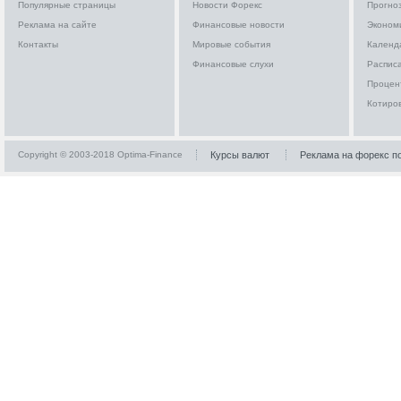
Популярные страницы
Новости Форекс
Прогно
Реклама на сайте
Финансовые новости
Эконом
Контакты
Мировые события
Календ
Финансовые слухи
Расписа
Процен
Котиро
Copyright © 2003-2018 Optima-Finance
Курсы валют
Реклама на форекс п