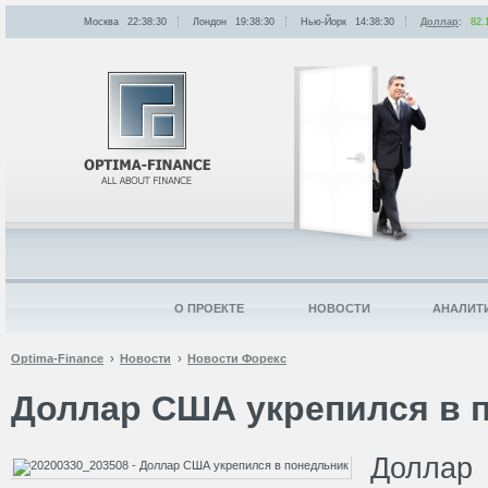
Москва
22:38:30
Лондон
19:38:30
Нью-Йорк
14:38:30
Доллар
:
82.
О ПРОЕКТЕ
НОВОСТИ
АНАЛИТ
Optima-Finance
Новости
Новости Форекс
Доллар США укрепился в 
Долла