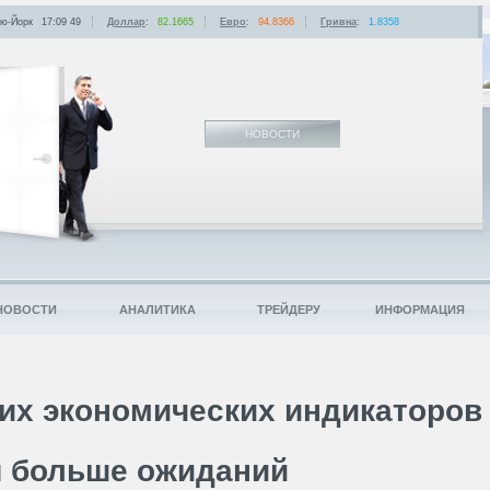
ю-Йорк
17:09
:
49
Доллар
:
82.1665
Евро
:
94.8366
Гривна
:
1.8358
НОВОСТИ
НОВОСТИ
АНАЛИТИКА
ТРЕЙДЕРУ
ИНФОРМАЦИЯ
х экономических индикаторов
я больше ожиданий