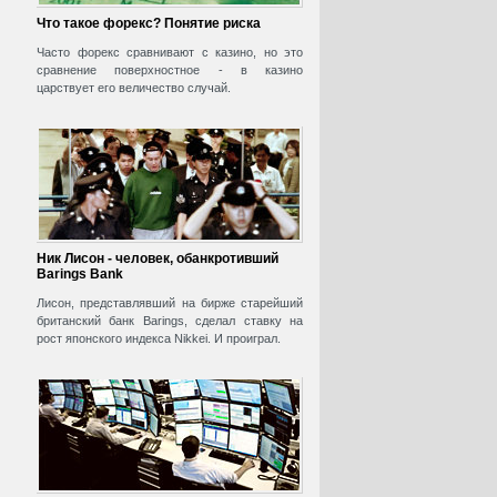
Что такое форекс? Понятие риска
Часто форекс сравнивают с казино, но это
сравнение поверхностное - в казино
царствует его величество случай.
Ник Лисон - человек, обанкротивший
Barings Bank
Лисон, представлявший на бирже старейший
британский банк Barings, сделал ставку на
рост японского индекса Nikkei. И проиграл.