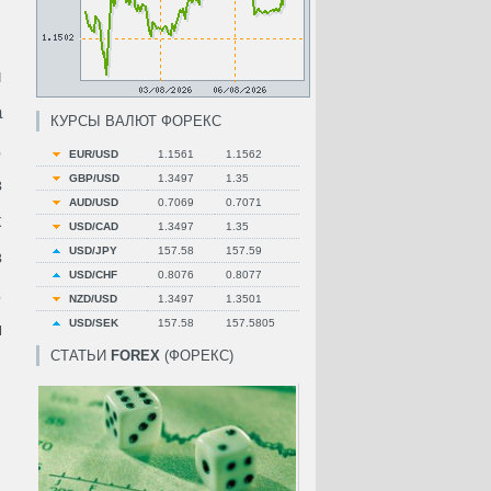
й
а
КУРСЫ ВАЛЮТ ФОРЕКС
,
EUR/USD
1.1561
1.1562
GBP/USD
1.3497
1.35
в
AUD/USD
0.7069
0.7071
х
USD/CAD
1.3497
1.35
USD/JPY
157.58
157.59
в
USD/CHF
0.8076
0.8077
.
NZD/USD
1.3497
1.3501
USD/SEK
157.58
157.5805
я
СТАТЬИ
FOREX
(ФОРЕКС)