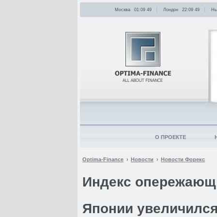
Москва
01:09
:
49
Лондон
22:09
:
49
Нь
О ПРОЕКТЕ
Optima-Finance
Новости
Новости Форекс
Индекс опережающи
Японии увеличилс