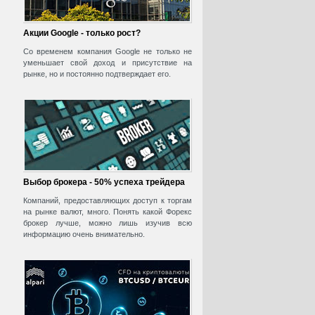
Акции Google - только рост?
Со временем компания Google не только не
уменьшает свой доход и присутствие на
рынке, но и постоянно подтверждает его.
Выбор брокера - 50% успеха трейдера
Компаний, предоставляющих доступ к торгам
на рынке валют, много. Понять какой Форекс
брокер лучше, можно лишь изучив всю
информацию очень внимательно.