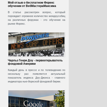
Мой отзыв о бесплатном Форекс
обучении от ВебМастераМаксима
В статье рассмотрен вопрос, который
порождает огромное количество междоусобиц
на различных форумах - это обучение на
рынке Форекс.
Чарльз Генри Доу - первооткрыватель
фондовой Америки
Каждый день в прессе и по телевидению по
нескольку раз появляется актуальный
показатель индекса Доу-Джонса - главного
индикатора нью-йоркской фондовой биржи.