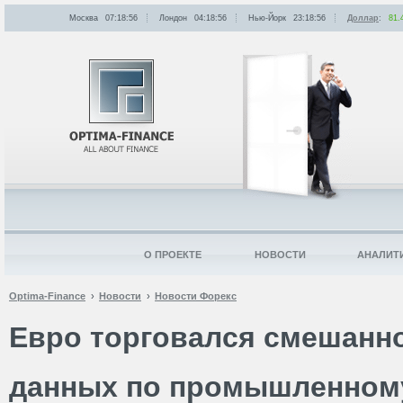
Москва
07:18:56
Лондон
04:18:56
Нью-Йорк
23:18:56
Доллар
:
81.
О ПРОЕКТЕ
НОВОСТИ
АНАЛИТ
Optima-Finance
Новости
Новости Форекс
Евро торговался смешанн
данных по промышленному