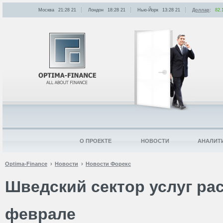
Москва
21:28
:
21
Лондон
18:28
:
21
Нью-Йорк
13:28
:
21
Доллар
:
82.
О ПРОЕКТЕ
НОВОСТИ
АНАЛИТ
Optima-Finance
Новости
Новости Форекс
Шведский сектор услуг ра
феврале