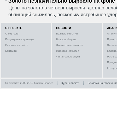
Золото незначительно выросло на фоне
Цены на золото в четверг выросли, доллар ослаб
облигаций снизилась, поскольку ястребиное удер
О ПРОЕКТЕ
НОВОСТИ
АНАЛ
О портале
Важные события
Аналит
Популярные страницы
Новости Форекс
Прогно
Реклама на сайте
Финансовые новости
Эконом
Контакты
Мировые события
Календ
Финансовые слухи
Расписа
Процен
Котиро
Copyright © 2003-2018 Optima-Finance
Курсы валют
Реклама на форекс п