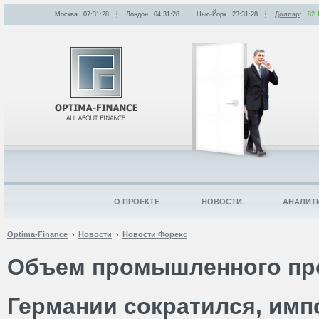
Москва
07:31:28
Лондон
04:31:28
Нью-Йорк
23:31:28
Доллар
:
82.
О ПРОЕКТЕ
НОВОСТИ
АНАЛИТ
Optima-Finance
Новости
Новости Форекс
Объем промышленного пр
Германии сократился, имп