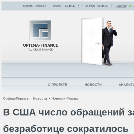
Москва
16:45:42
Лондон
13:45:42
Нью-Йорк
08:45:42
Доллар
:
82.
О ПРОЕКТЕ
НОВОСТИ
АНАЛИТ
Optima-Finance
Новости
Новости Форекс
В США число обращений з
безработице сократилось