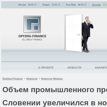
Москва
16:05
:
17
Лондон
13:05
:
17
Нью-Йорк
08:05
:
17
Доллар
:
81.
О ПРОЕКТЕ
НОВОСТИ
АНАЛИТ
Optima-Finance
Новости
Новости Форекс
Объем промышленного пр
Словении увеличился в н