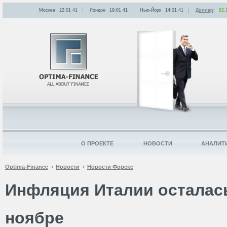
Москва
22:01
:
41
Лондон
19:01
:
41
Нью-Йорк
14:01
:
41
Доллар
:
82.
О ПРОЕКТЕ
НОВОСТИ
АНАЛИТ
Optima-Finance
Новости
Новости Форекс
Инфляция Италии осталас
ноябре