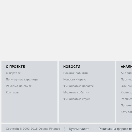
О ПРОЕКТЕ
НОВОСТИ
АНАЛ
О портале
Важные события
Аналит
Популярные страницы
Новости Форекс
Прогно
Реклама на сайте
Финансовые новости
Эконом
Контакты
Мировые события
Календ
Финансовые слухи
Расписа
Процен
Котиро
Copyright © 2003-2018 Optima-Finance
Курсы валют
Реклама на форекс п