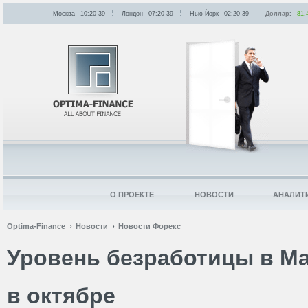
Москва
10:20
:
39
Лондон
07:20
:
39
Нью-Йорк
02:20
:
39
Доллар
:
81.
О ПРОЕКТЕ
НОВОСТИ
АНАЛИТ
Optima-Finance
Новости
Новости Форекс
Уровень безработицы в М
в октябре