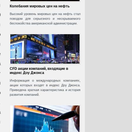
и
Колебания мировых цен на нефть
0
Высокий уровень мировых цен на нефть стал
поводом для серьезного и нескрываемого
беспокойства американской администрации.
и
о
м
е
а
CFD акции компаний, входящие в
у
индекс Доу Джонса
Информация о международных компаниях,
я
акции которых входят в индекс Доу Джонса.
Приведена краткая характеристика и история
о
развития компаний.
,
а
и