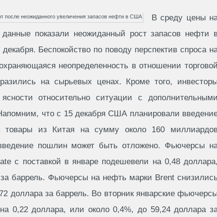
В среду цены н
к данные показали неожиданный рост запасов нефти 
декабря. Беспокойство по поводу перспектив спроса н
храняющаяся неопределенность в отношении торгово
азились на сырьевых ценах. Кроме того, инвестор
 ясности относительно ситуации с дополнительным
Напомним, что с 15 декабря США планировали введени
 товары из Китая на сумму около 160 миллиардо
введение пошлин может быть отложено. Фьючерсы н
ate с поставкой в январе подешевели на 0,48 доллара
 за баррель. Фьючерсы на нефть марки Brent снизилис
3,72 доллара за баррель. Во вторник январские фьючерс
а 0,22 доллара, или около 0,4%, до 59,24 доллара з