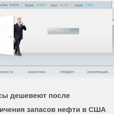
ю-Йорк
03:49:56
Доллар
:
80.9293
Евро
:
93.1901
Гривна
:
1.8109
НОВОСТИ
НОВОСТИ
АНАЛИТИКА
ТРЕЙДЕРУ
ИНФОРМАЦИЯ
ы дешевеют после
ичения запасов нефти в США