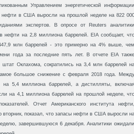
бликованным Управлением энергетической информаци
ы нефти в США выросли на прошлой неделе на 822 00
иданиями экспертов. В опросе от Reuters аналитик
в нефти на 2,8 миллиона баррелей. EIA сообщает, чт
447,9 млн баррелей - это примерно на 4% выше, че
мени года за последние пять лет. В отчете EIA такж
, штат Оклахома, сократились на 3,4 млн баррелей н
самое большое снижение с февраля 2018 года. Межд
и на 5,4 миллиона баррелей, а дистилляты, включа
сли на 4,1 миллиона баррелей на прошлой неделе, чт
казателей. Отчет Американского института нефти
 вторник, показал, что запасы нефти в США выросли н
 неделю, завершившуюся 6 декабря. Аналитики ожидал
ррелей.