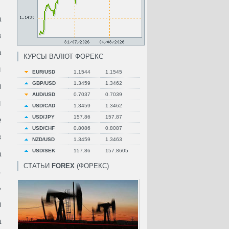
а
в
а
КУРСЫ ВАЛЮТ ФОРЕКС
й
EUR/USD
1.1544
1.1545
GBP/USD
1.3459
1.3462
ы
AUD/USD
0.7037
0.7039
и
USD/CAD
1.3459
1.3462
USD/JPY
157.86
157.87
е
USD/CHF
0.8086
0.8087
в
NZD/USD
1.3459
1.3463
USD/SEK
157.86
157.8605
а
СТАТЬИ
FOREX
(ФОРЕКС)
,
ь
ы
а